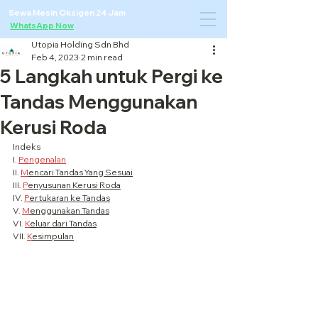
Sewa Mesin Oksigen 24 Jam ·
WhatsApp Now
Utopia Holding Sdn Bhd
Feb 4, 2023
2 min read
5 Langkah untuk Pergi ke
Tandas Menggunakan
Kerusi Roda
Indeks
I. 
Pengenalan
II. 
M
encari Tandas Yang Sesuai
III. 
P
enyusunan Kerusi Roda
IV. 
P
ertukaran ke Tandas
V. 
M
enggunakan Tandas
VI. 
K
eluar dari Tandas
VII. 
K
esimpulan