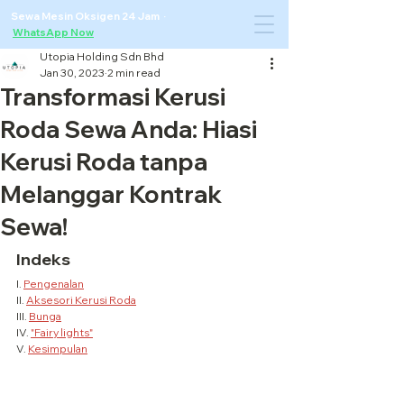
Sewa Mesin Oksigen 24 Jam ·
WhatsApp Now
Utopia Holding Sdn Bhd
Jan 30, 2023
2 min read
Transformasi Kerusi
Roda Sewa Anda: Hiasi
Kerusi Roda tanpa
Melanggar Kontrak
Sewa!
Indeks
I. 
Pengenalan
II. 
Aksesori Kerusi Roda
III. 
Bunga
IV. 
"Fairy lights"
V. 
Kesimpulan