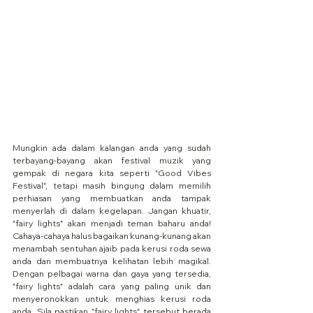
Mungkin ada dalam kalangan anda yang sudah 
terbayang-bayang akan festival muzik yang 
gempak di negara kita seperti "Good Vibes 
Festival", tetapi masih bingung dalam memilih 
perhiasan yang membuatkan anda tampak 
menyerlah di dalam kegelapan. Jangan khuatir, 
"fairy lights" akan menjadi teman baharu anda! 
Cahaya-cahaya halus bagaikan kunang-kunang akan 
menambah sentuhan ajaib pada kerusi roda sewa 
anda dan membuatnya kelihatan lebih magikal. 
Dengan pelbagai warna dan gaya yang tersedia, 
"fairy lights" adalah cara yang paling unik dan 
menyeronokkan untuk menghias kerusi roda 
anda. Sila pastikan "fairy lights" tersebut berada 