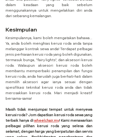
dalam keadaan yang baik sebelum 
menggunakannya untuk mengelakkan diri anda 
dari sebarang kemalangan.
Kesimpulan
Kesimpulannya, kami boleh mengatakan bahawa... 
Ya, anda boleh menghias kerusi roda anda tanpa 
melanggar kontrak sewa anda! Terdapat pelbagai 
jenis perhiasan kerusi roda yang boleh digunakan, 
termasuk bunga, "fairy lights", dan aksesori kerusi 
roda. Walaupun aksesori kerusi roda boleh 
membantu memperbaiki penampilan dan fungsi 
kerusi roda, anda haruslah juga berhati-hati dalam 
memilih aksesori agar ianya sesuai dengan 
spesifikasi teknikal kerusi roda anda dan tidak 
merosakkan kerusi roda. Mari menjadi kreatif 
bersama-sama!
Masih tidak menjumpai tempat untuk menyewa 
kerusi roda? Jom dapatkan kerusi roda sewa yang 
terbaik hanya di 
wheelchair.my
! Kami menawarkan 
pelbagai pilihan kerusi roda yang selesa dan 
selamat, dengan harga yang berpatutan dan servis 
yang cekap. Perkhidmatan penghantaran dan 