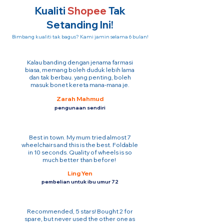
Kualiti
Shopee
Tak
Setanding Ini!
Bimbang kualiti tak bagus? Kami jamin selama 6 bulan!
Kalau banding dengan jenama farmasi
biasa, memang boleh duduk lebih lama
dan tak berbau. yang penting, boleh
masuk bonet kereta mana-mana je.
Zarah Mahmud
pengunaan sendiri
Best in town. My mum tried almost 7
wheelchairs and this is the best. Foldable
in 10 seconds. Quality of wheels is so
much better than before!
Ling Yen
pembelian untuk ibu umur 72
Recommended, 5 stars! Bought 2 for
spare, but never used the other one as