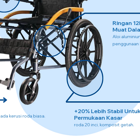
Ringan 12
Muat Dala
Aloi alumini
penggunaan l
+20% Lebih Stabil Untu
pada kerusi roda biasa.
Permukaan Kasar
roda 20 inci, komposit getah.