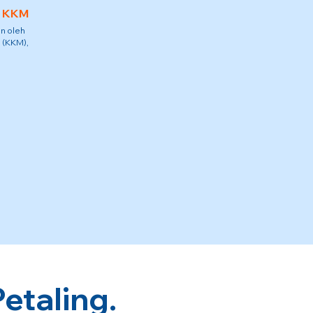
h KKM
n oleh
 (KKM),
etaling.