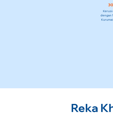
30
Kerusi
dengan 1
Kurumai
Reka Kh