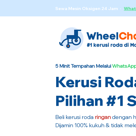
Sewa Mesin Oksigen 24 Jam ·
What
5 Minit Tempahan Melalui
WhatsApp
Kerusi Rod
Pilihan #1 S
Beli kerusi roda
ringan
dengan ha
Dijamin 100% kukuh & tidak mele