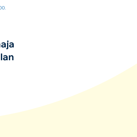
00.
aja
lan