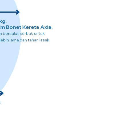
kg.
m Bonet Kereta Axia.
um bersalut serbuk untuk
ebih lama dan tahan lasak.
k