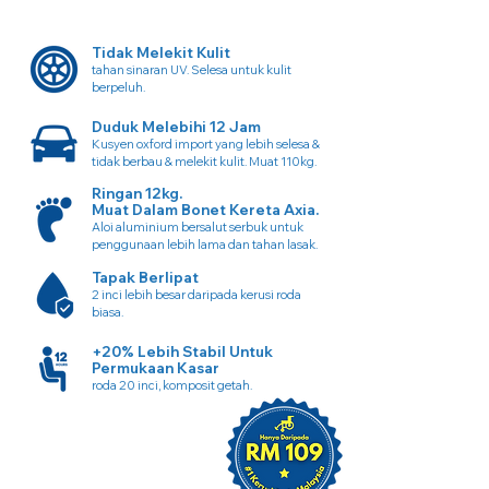
Tidak Melekit Kulit
tahan sinaran UV. Selesa untuk kulit
berpeluh.
Duduk Melebihi 12 Jam
Kusyen oxford import yang lebih selesa &
tidak berbau & melekit kulit. Muat 110kg.
Ringan 12kg.
Muat Dalam Bonet Kereta Axia.
Aloi aluminium bersalut serbuk untuk
penggunaan lebih lama dan tahan lasak.
Tapak Berlipat
2 inci lebih besar daripada kerusi roda
biasa.
+20% Lebih Stabil Untuk
Permukaan Kasar
roda 20 inci, komposit getah.