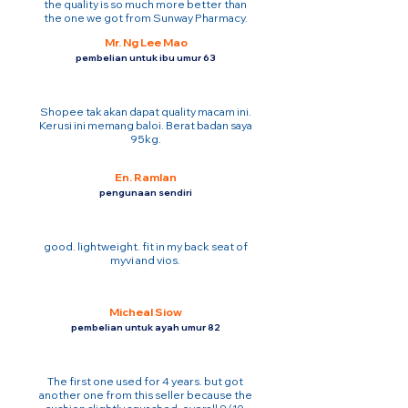
the quality is so much more better than
the one we got from Sunway Pharmacy.
Mr. Ng Lee Mao
pembelian untuk ibu umur 63
Shopee tak akan dapat quality macam ini.
Kerusi ini memang baloi. Berat badan saya
95kg.
En. Ramlan
pengunaan sendiri
good. lightweight. fit in my back seat of
myvi and vios.
Micheal Siow
pembelian untuk ayah umur 82
The first one used for 4 years. but got
another one from this seller because the