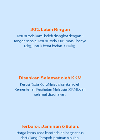
30% Lebih Ringan
Kerusi roda kami boleh diangkat dengan 1
tangan sahaja. Kerusi Roda Kurumaisu hanya
12kg, untuk berat badan <110kg.
Disahkan Selamat oleh KKM
Kerusi Roda KuruMaisu disahkan oleh
Kementerian Kesihatan Malaysia (KKM), dan
selamat digunakan.
Terbaloi. Jaminan 6 Bulan.
Harga kerusi roda kami adalah harga terus
dari kilang. Tempoh jaminan 6 bulan.