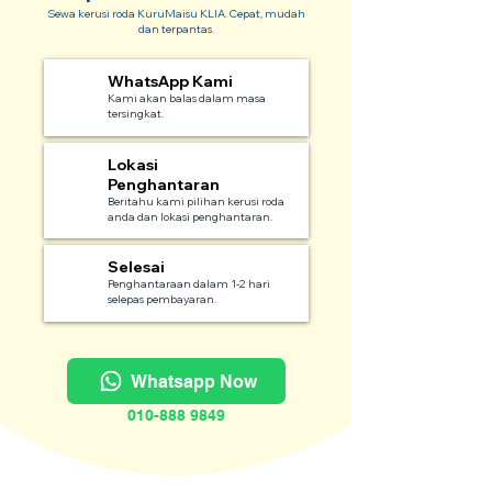
Sewa kerusi roda KuruMaisu KLIA. Cepat, mudah
dan terpantas.
WhatsApp Kami
1
Kami akan balas dalam masa
tersingkat.
Lokasi
2
Penghantaran
Beritahu kami pilihan kerusi roda
anda dan lokasi penghantaran.
Selesai
3
Penghantaraan dalam 1-2 hari
selepas pembayaran.
Whatsapp Now
010-888 9849