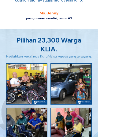
cushion slightly squashed. overall 9/10.
Ms. Jenny
pengunaan sendiri, umur 43
Pilihan 23,300 Warga
KLIA.
Hadiahkan kerusi roda KuruMaisu kepada yang tersayang.