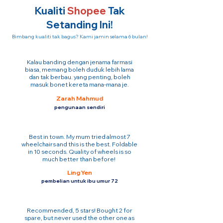
Kualiti
Shopee
Tak
Setanding Ini!
Bimbang kualiti tak bagus? Kami jamin selama 6 bulan!
Kalau banding dengan jenama farmasi
biasa, memang boleh duduk lebih lama
dan tak berbau. yang penting, boleh
masuk bonet kereta mana-mana je.
Zarah Mahmud
pengunaan sendiri
Best in town. My mum tried almost 7
wheelchairs and this is the best. Foldable
in 10 seconds. Quality of wheels is so
much better than before!
Ling Yen
pembelian untuk ibu umur 72
Recommended, 5 stars! Bought 2 for
spare, but never used the other one as