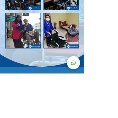
Senarai Lokasi
Kerusi Roda
KuruMaisu
Kami menyediakan kerusi roda KuruMaisu di kawasan
berikut untuk memudahkan urusan anda.
Kuala Lumpur
Bandar Tasik Selatan
Taman Melawati
Sentul
Cheras