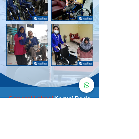
Senarai Lokasi
Kerusi Roda
KuruMaisu
Kami menyediakan kerusi roda KuruMaisu di kawasan
berikut untuk memudahkan urusan anda.
Kuala Lumpur
Bandar Tasik Selatan
Taman Melawati