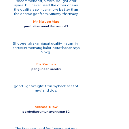
Recommended, 5 stars! Bought 2 for
spare, but never used the other one as
the quality is so much more better than
the one we got from Sunway Pharmacy.
Mr. Ng Lee Mao
pembelian untuk ibu umur 63
Shopee tak akan dapat quality macam ini.
Kerusi ini memang baloi. Berat badan saya
95kg.
En. Ramlan
pengunaan sendiri
good. lightweight. fit in my back seat of
myvi and vios.
Micheal Siow
pembelian untuk ayah umur 82
The first one used for 4 years. but got