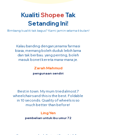
Kualiti
Shopee
Tak
Setanding Ini!
Bimbang kualiti tak bagus? Kami jamin selama 6 bulan!
Kalau banding dengan jenama farmasi
biasa, memang boleh duduk lebih lama
dan tak berbau. yang penting, boleh
masuk bonet kereta mana-mana je.
Zarah Mahmud
pengunaan sendiri
Best in town. My mum tried almost 7
wheelchairs and this is the best. Foldable
in 10 seconds. Quality of wheels is so
much better than before!
Ling Yen
pembelian untuk ibu umur 72