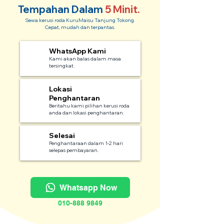
Tempahan Dalam
5 Minit.
Sewa kerusi roda KuruMaisu Tanjung Tokong.
Cepat, mudah dan terpantas.
WhatsApp Kami
1
Kami akan balas dalam masa
tersingkat.
Lokasi
2
Penghantaran
Beritahu kami pilihan kerusi roda
anda dan lokasi penghantaran.
Selesai
3
Penghantaraan dalam 1-2 hari
selepas pembayaran.
Whatsapp Now
010-888 9849