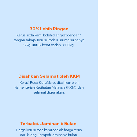
30% Lebih Ringan
Kerusi roda kami boleh diangkat dengan 1
tangan sahaja. Kerusi Roda Kurumaisu hanya
12kg, untuk berat badan <110kg.
Disahkan Selamat oleh KKM
Kerusi Roda KuruMaisu disahkan oleh
Kementerian Kesihatan Malaysia (KKM), dan
selamat digunakan.
Terbaloi. Jaminan 6 Bulan.
Harga kerusi roda kami adalah harga terus
dari kilang. Tempoh jaminan 6 bulan.