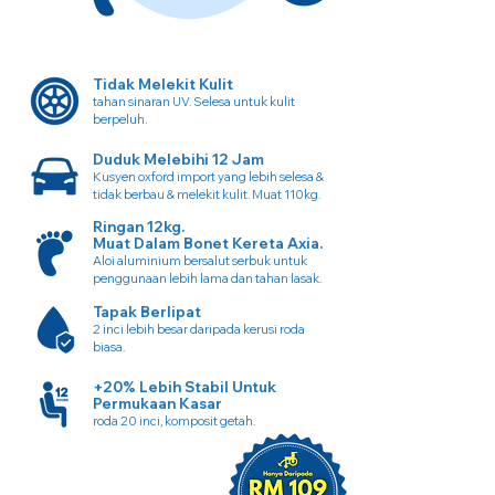
Tidak Melekit Kulit
tahan sinaran UV. Selesa untuk kulit
berpeluh.
Duduk Melebihi 12 Jam
Kusyen oxford import yang lebih selesa &
tidak berbau & melekit kulit. Muat 110kg.
Ringan 12kg.
Muat Dalam Bonet Kereta Axia.
Aloi aluminium bersalut serbuk untuk
penggunaan lebih lama dan tahan lasak.
Tapak Berlipat
2 inci lebih besar daripada kerusi roda
biasa.
+20% Lebih Stabil Untuk
Permukaan Kasar
roda 20 inci, komposit getah.