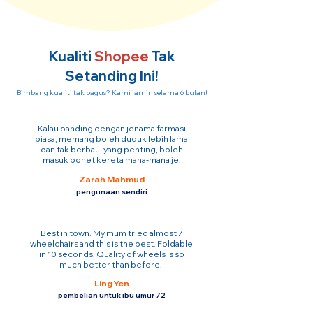
Kualiti
Shopee
Tak
Setanding Ini!
Bimbang kualiti tak bagus? Kami jamin selama 6 bulan!
Kalau banding dengan jenama farmasi
biasa, memang boleh duduk lebih lama
dan tak berbau. yang penting, boleh
masuk bonet kereta mana-mana je.
Zarah Mahmud
pengunaan sendiri
Best in town. My mum tried almost 7
wheelchairs and this is the best. Foldable
in 10 seconds. Quality of wheels is so
much better than before!
Ling Yen
pembelian untuk ibu umur 72