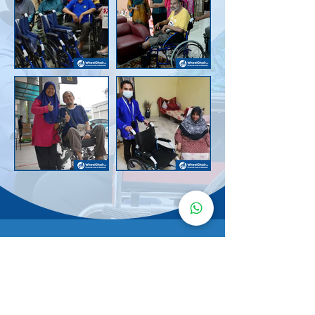
Senarai Lokasi
Kerusi Roda
KuruMaisu
Kami menyediakan kerusi roda KuruMaisu di kawasan
berikut untuk memudahkan urusan anda.