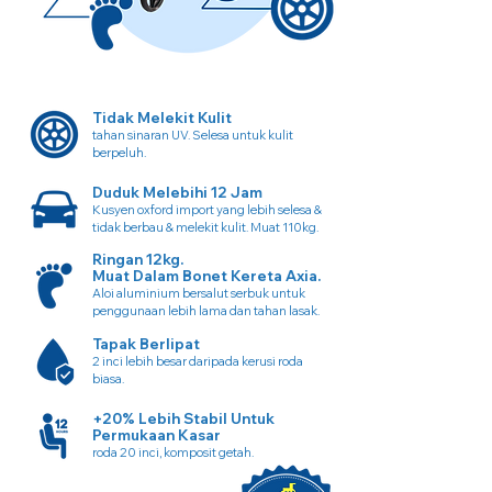
Tidak Melekit Kulit
tahan sinaran UV. Selesa untuk kulit
berpeluh.
Duduk Melebihi 12 Jam
Kusyen oxford import yang lebih selesa &
tidak berbau & melekit kulit. Muat 110kg.
Ringan 12kg.
Muat Dalam Bonet Kereta Axia.
Aloi aluminium bersalut serbuk untuk
penggunaan lebih lama dan tahan lasak.
Tapak Berlipat
2 inci lebih besar daripada kerusi roda
biasa.
+20% Lebih Stabil Untuk
Permukaan Kasar
roda 20 inci, komposit getah.