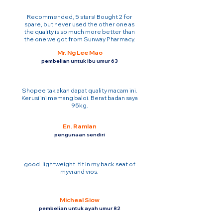
Recommended, 5 stars! Bought 2 for
spare, but never used the other one as
the quality is so much more better than
the one we got from Sunway Pharmacy.
Mr. Ng Lee Mao
pembelian untuk ibu umur 63
Shopee tak akan dapat quality macam ini.
Kerusi ini memang baloi. Berat badan saya
95kg.
En. Ramlan
pengunaan sendiri
good. lightweight. fit in my back seat of
myvi and vios.
Micheal Siow
pembelian untuk ayah umur 82