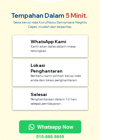
Tempahan Dalam
5 Minit.
Sewa kerusi roda KuruMaisu Damansara Heights.
Cepat, mudah dan terpantas.
WhatsApp Kami
1
Kami akan balas dalam masa
tersingkat.
Lokasi
2
Penghantaran
Beritahu kami pilihan kerusi roda
anda dan lokasi penghantaran.
Selesai
3
Penghantaraan dalam 1-2 hari
selepas pembayaran.
Whatsapp Now
010-888 9849