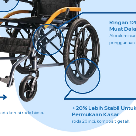
Ringan 12
Muat Dala
Aloi alumini
penggunaan l
+20% Lebih Stabil Untu
pada kerusi roda biasa.
Permukaan Kasar
roda 20 inci, komposit getah.