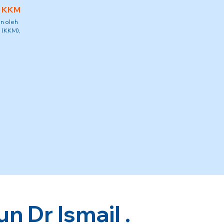
h KKM
n oleh
 (KKM),
 Dr Ismail .