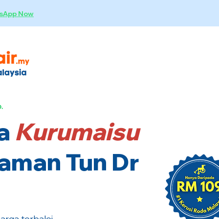
sApp Now
.
a
Kurumaisu
Taman Tun Dr
rga terbaloi.