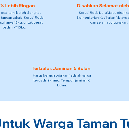
% Lebih Ringan
Disahkan Selamat ole
 roda kami boleh diangkat
Kerusi Roda KuruMaisu disahka
 tangan sahaja. Kerusi Roda
Kementerian Kesihatan Malaysia
su hanya 12kg, untuk berat
dan selamat digunakan.
badan <110kg.
Terbaloi. Jaminan 6 Bulan.
Harga kerusi roda kami adalah harga
terus dari kilang. Tempoh jaminan 6
bulan.
ntuk Warga Taman Tun