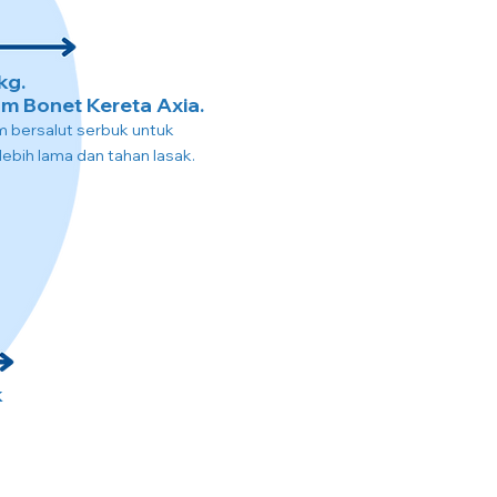
kg.
m Bonet Kereta Axia.
um bersalut serbuk untuk
ebih lama dan tahan lasak.
k