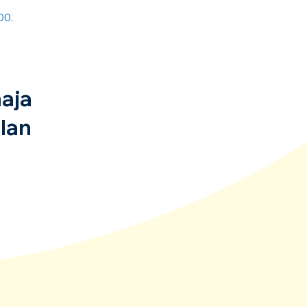
00.
aja
lan