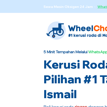
Sewa Mesin Oksigen 24 Jam ·
What
5 Minit Tempahan Melalui
WhatsApp
Kerusi Rod
Pilihan #1 
Ismail
Beli kerusi roda
ringan
dengan ha