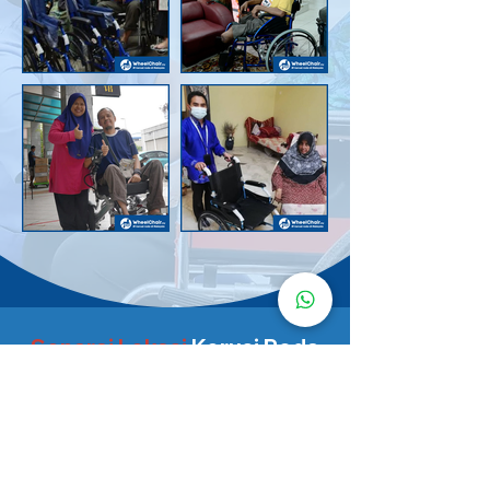
Senarai Lokasi
Kerusi Roda
KuruMaisu
Kami menyediakan kerusi roda KuruMaisu di kawasan
berikut untuk memudahkan urusan anda.
Kuala Lumpur
Bandar Tasik Selatan
Taman Melawati