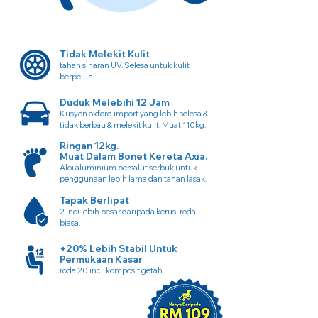
Tidak Melekit Kulit
tahan sinaran UV. Selesa untuk kulit
berpeluh.
Duduk Melebihi 12 Jam
Kusyen oxford import yang lebih selesa &
tidak berbau & melekit kulit. Muat 110kg.
Ringan 12kg.
Muat Dalam Bonet Kereta Axia.
Aloi aluminium bersalut serbuk untuk
penggunaan lebih lama dan tahan lasak.
Tapak Berlipat
2 inci lebih besar daripada kerusi roda
biasa.
+20% Lebih Stabil Untuk
Permukaan Kasar
roda 20 inci, komposit getah.