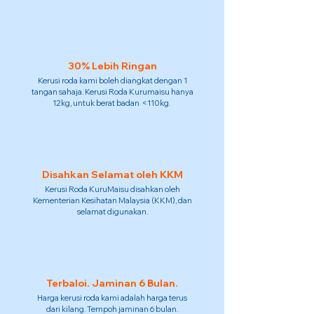
30% Lebih Ringan
Kerusi roda kami boleh diangkat dengan 1
tangan sahaja. Kerusi Roda Kurumaisu hanya
12kg, untuk berat badan <110kg.
Disahkan Selamat oleh KKM
Kerusi Roda KuruMaisu disahkan oleh
Kementerian Kesihatan Malaysia (KKM), dan
selamat digunakan.
Terbaloi. Jaminan 6 Bulan.
Harga kerusi roda kami adalah harga terus
dari kilang. Tempoh jaminan 6 bulan.