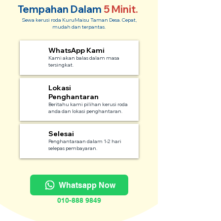
Tempahan Dalam
5 Minit.
Sewa kerusi roda KuruMaisu Taman Desa. Cepat,
mudah dan terpantas.
WhatsApp Kami
1
Kami akan balas dalam masa
tersingkat.
Lokasi
2
Penghantaran
Beritahu kami pilihan kerusi roda
anda dan lokasi penghantaran.
Selesai
3
Penghantaraan dalam 1-2 hari
selepas pembayaran.
Whatsapp Now
010-888 9849