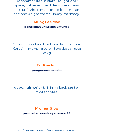
Recommended, 5 stars! Bought 2 for
spare, but never used the other one as
the quality is so much more better than
the one we got from Sunway Pharmacy.
Mr. Ng Lee Mao
pembelian untuk ibu umur 63
Shopee tak akan dapat quality macam ini.
Kerusi ini memang baloi. Berat badan saya
95kg.
En. Ramlan
pengunaan sendiri
good. lightweight. fit in my back seat of
myvi and vios.
Micheal Siow
pembelian untuk ayah umur 82
The first one used for 4 years. but got