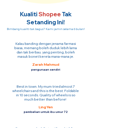
Kualiti
Shopee
Tak
Setanding Ini!
Bimbang kualiti tak bagus? Kami jamin selama 6 bulan!
Kalau banding dengan jenama farmasi
biasa, memang boleh duduk lebih lama
dan tak berbau. yang penting, boleh
masuk bonet kereta mana-mana je.
Zarah Mahmud
pengunaan sendiri
Best in town. My mum tried almost 7
wheelchairs and this is the best. Foldable
in 10 seconds. Quality of wheels is so
much better than before!
Ling Yen
pembelian untuk ibu umur 72