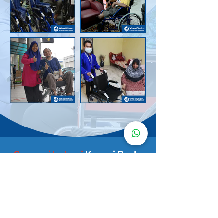
Senarai Lokasi
Kerusi Roda
KuruMaisu
Kami menyediakan kerusi roda KuruMaisu di kawasan
berikut untuk memudahkan urusan anda.
Kuala Lumpur
Bandar Tasik Selatan
Taman Melawati