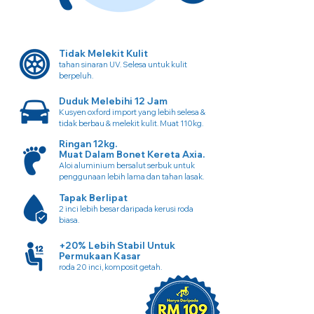
Tidak Melekit Kulit
tahan sinaran UV. Selesa untuk kulit
berpeluh.
Duduk Melebihi 12 Jam
Kusyen oxford import yang lebih selesa &
tidak berbau & melekit kulit. Muat 110kg.
Ringan 12kg.
Muat Dalam Bonet Kereta Axia.
Aloi aluminium bersalut serbuk untuk
penggunaan lebih lama dan tahan lasak.
Tapak Berlipat
2 inci lebih besar daripada kerusi roda
biasa.
+20% Lebih Stabil Untuk
Permukaan Kasar
roda 20 inci, komposit getah.