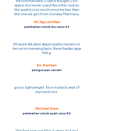
Recommended, 5 stars! Bought 2 for
spare, but never used the other one as
the quality is so much more better than
the one we got from Sunway Pharmacy.
Mr. Ng Lee Mao
pembelian untuk ibu umur 63
Shopee tak akan dapat quality macam ini.
Kerusi ini memang baloi. Berat badan saya
95kg.
En. Ramlan
pengunaan sendiri
good. lightweight. fit in my back seat of
myvi and vios.
Micheal Siow
pembelian untuk ayah umur 82
The first one used for 4 years. but got