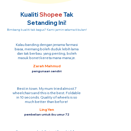
Kualiti
Shopee
Tak
Setanding Ini!
Bimbang kualiti tak bagus? Kami jamin selama 6 bulan!
Kalau banding dengan jenama farmasi
biasa, memang boleh duduk lebih lama
dan tak berbau. yang penting, boleh
masuk bonet kereta mana-mana je.
Zarah Mahmud
pengunaan sendiri
Best in town. My mum tried almost 7
wheelchairs and this is the best. Foldable
in 10 seconds. Quality of wheels is so
much better than before!
Ling Yen
pembelian untuk ibu umur 72