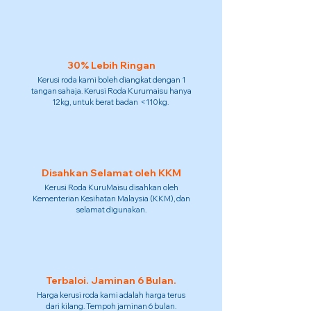
30% Lebih Ringan
Kerusi roda kami boleh diangkat dengan 1
tangan sahaja. Kerusi Roda Kurumaisu hanya
12kg, untuk berat badan <110kg.
Disahkan Selamat oleh KKM
Kerusi Roda KuruMaisu disahkan oleh
Kementerian Kesihatan Malaysia (KKM), dan
selamat digunakan.
Terbaloi. Jaminan 6 Bulan.
Harga kerusi roda kami adalah harga terus
dari kilang. Tempoh jaminan 6 bulan.