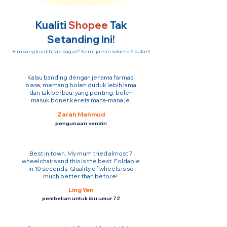
Kualiti
Shopee
Tak
Setanding Ini!
Bimbang kualiti tak bagus? Kami jamin selama 6 bulan!
Kalau banding dengan jenama farmasi
biasa, memang boleh duduk lebih lama
dan tak berbau. yang penting, boleh
masuk bonet kereta mana-mana je.
Zarah Mahmud
pengunaan sendiri
Best in town. My mum tried almost 7
wheelchairs and this is the best. Foldable
in 10 seconds. Quality of wheels is so
much better than before!
Ling Yen
pembelian untuk ibu umur 72