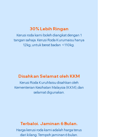
30% Lebih Ringan
Kerusi roda kami boleh diangkat dengan 1
tangan sahaja. Kerusi Roda Kurumaisu hanya
12kg, untuk berat badan <110kg.
Disahkan Selamat oleh KKM
Kerusi Roda KuruMaisu disahkan oleh
Kementerian Kesihatan Malaysia (KKM), dan
selamat digunakan.
Terbaloi. Jaminan 6 Bulan.
Harga kerusi roda kami adalah harga terus
dari kilang. Tempoh jaminan 6 bulan.