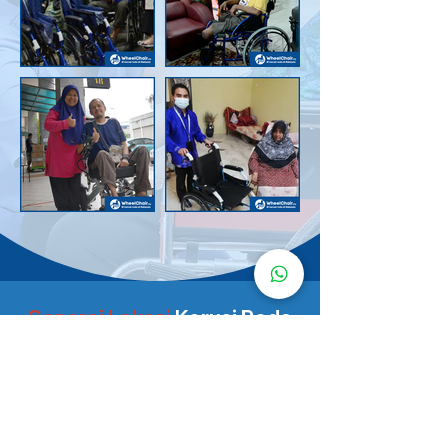
Senarai Lokasi
Kerusi Roda
KuruMaisu
Kami menyediakan kerusi roda KuruMaisu di kawasan
berikut untuk memudahkan urusan anda.
Kuala Lumpur
Bandar Tasik Selatan
Taman Melawati