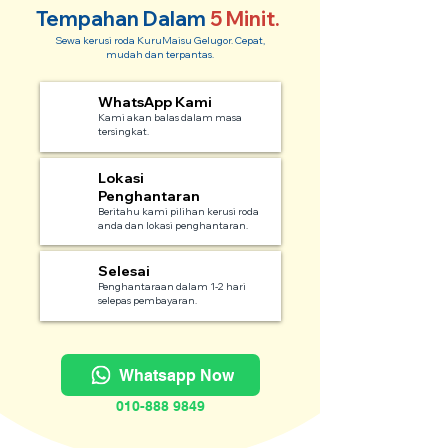
Tempahan Dalam
5 Minit.
Sewa kerusi roda KuruMaisu Gelugor. Cepat,
mudah dan terpantas.
WhatsApp Kami
1
Kami akan balas dalam masa
tersingkat.
Lokasi
2
Penghantaran
Beritahu kami pilihan kerusi roda
anda dan lokasi penghantaran.
Selesai
3
Penghantaraan dalam 1-2 hari
selepas pembayaran.
Whatsapp Now
010-888 9849