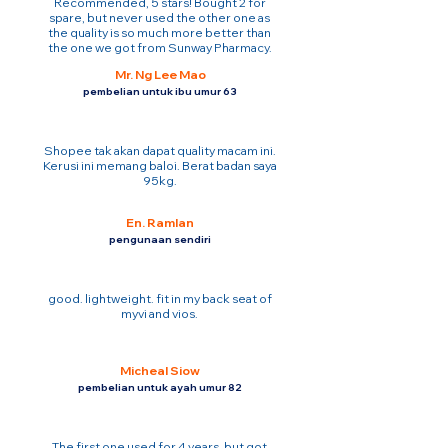
Recommended, 5 stars! Bought 2 for
spare, but never used the other one as
the quality is so much more better than
the one we got from Sunway Pharmacy.
Mr. Ng Lee Mao
pembelian untuk ibu umur 63
Shopee tak akan dapat quality macam ini.
Kerusi ini memang baloi. Berat badan saya
95kg.
En. Ramlan
pengunaan sendiri
good. lightweight. fit in my back seat of
myvi and vios.
Micheal Siow
pembelian untuk ayah umur 82
The first one used for 4 years. but got