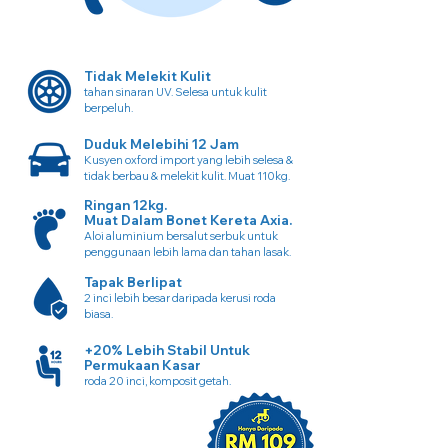
Tidak Melekit Kulit
tahan sinaran UV. Selesa untuk kulit
berpeluh.
Duduk Melebihi 12 Jam
Kusyen oxford import yang lebih selesa &
tidak berbau & melekit kulit. Muat 110kg.
Ringan 12kg.
Muat Dalam Bonet Kereta Axia.
Aloi aluminium bersalut serbuk untuk
penggunaan lebih lama dan tahan lasak.
Tapak Berlipat
2 inci lebih besar daripada kerusi roda
biasa.
+20% Lebih Stabil Untuk
Permukaan Kasar
roda 20 inci, komposit getah.