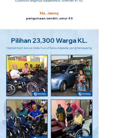
cushion slightly squashed. overall 9/10.
Ms. Jenny
pengunaan sendiri, umur 43
Pilihan 23,300 Warga KL.
Hadiahkan kerusi roda KuruMaisu kepada yang tersayang.