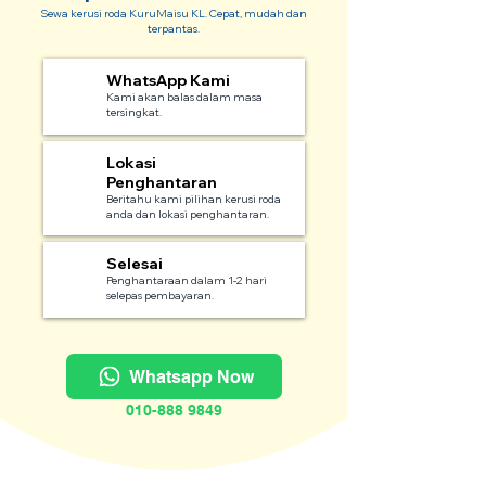
Sewa kerusi roda KuruMaisu KL. Cepat, mudah dan
terpantas.
WhatsApp Kami
1
Kami akan balas dalam masa
tersingkat.
Lokasi
2
Penghantaran
Beritahu kami pilihan kerusi roda
anda dan lokasi penghantaran.
Selesai
3
Penghantaraan dalam 1-2 hari
selepas pembayaran.
Whatsapp Now
010-888 9849