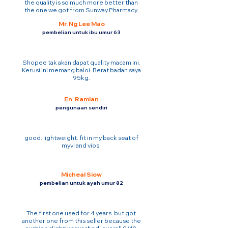
the quality is so much more better than
the one we got from Sunway Pharmacy.
Mr. Ng Lee Mao
pembelian untuk ibu umur 63
Shopee tak akan dapat quality macam ini.
Kerusi ini memang baloi. Berat badan saya
95kg.
En. Ramlan
pengunaan sendiri
good. lightweight. fit in my back seat of
myvi and vios.
Micheal Siow
pembelian untuk ayah umur 82
The first one used for 4 years. but got
another one from this seller because the