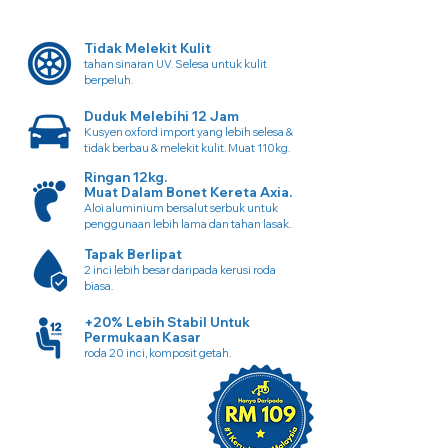
Tidak Melekit Kulit
tahan sinaran UV. Selesa untuk kulit
berpeluh.
Duduk Melebihi 12 Jam
Kusyen oxford import yang lebih selesa &
tidak berbau & melekit kulit. Muat 110kg.
Ringan 12kg.
Muat Dalam Bonet Kereta Axia.
Aloi aluminium bersalut serbuk untuk
penggunaan lebih lama dan tahan lasak.
Tapak Berlipat
2 inci lebih besar daripada kerusi roda
biasa.
+20% Lebih Stabil Untuk
Permukaan Kasar
roda 20 inci, komposit getah.