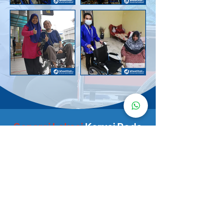
Senarai Lokasi
Kerusi Roda
KuruMaisu
Kami menyediakan kerusi roda KuruMaisu di kawasan
berikut untuk memudahkan urusan anda.
Kuala Lumpur
Bandar Tasik Selatan
Taman Melawati
Sentul
Cheras
Wangsa Maju
Bangsar