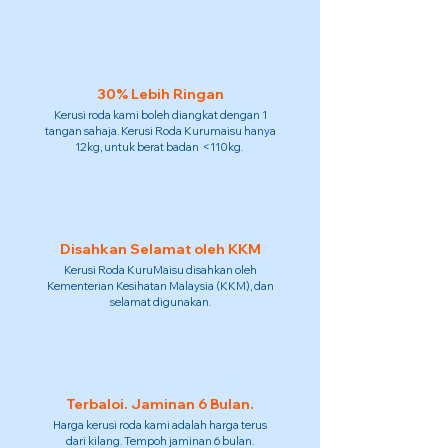
30% Lebih Ringan
Kerusi roda kami boleh diangkat dengan 1
tangan sahaja. Kerusi Roda Kurumaisu hanya
12kg, untuk berat badan <110kg.
Disahkan Selamat oleh KKM
Kerusi Roda KuruMaisu disahkan oleh
Kementerian Kesihatan Malaysia (KKM), dan
selamat digunakan.
Terbaloi. Jaminan 6 Bulan.
Harga kerusi roda kami adalah harga terus
dari kilang. Tempoh jaminan 6 bulan.