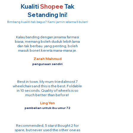
Kualiti
Shopee
Tak
Setanding Ini!
Bimbang kualiti tak bagus? Kami jamin selama 6 bulan!
Kalau banding dengan jenama farmasi
biasa, memang boleh duduk lebih lama
dan tak berbau. yang penting, boleh
masuk bonet kereta mana-mana je.
Zarah Mahmud
pengunaan sendiri
Best in town. My mum tried almost 7
wheelchairs and this is the best. Foldable
in 10 seconds. Quality of wheels is so
much better than before!
Ling Yen
pembelian untuk ibu umur 72
Recommended, 5 stars! Bought 2 for
spare, but never used the other one as