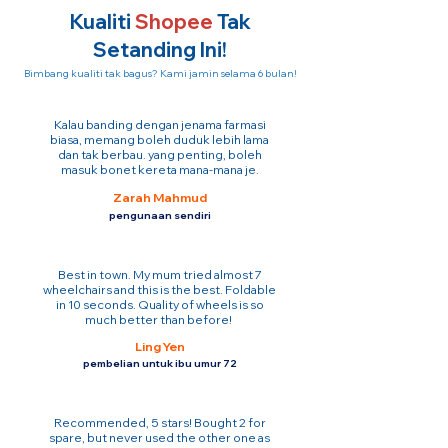
Kualiti
Shopee
Tak
Setanding Ini!
Bimbang kualiti tak bagus? Kami jamin selama 6 bulan!
Kalau banding dengan jenama farmasi
biasa, memang boleh duduk lebih lama
dan tak berbau. yang penting, boleh
masuk bonet kereta mana-mana je.
Zarah Mahmud
pengunaan sendiri
Best in town. My mum tried almost 7
wheelchairs and this is the best. Foldable
in 10 seconds. Quality of wheels is so
much better than before!
Ling Yen
pembelian untuk ibu umur 72
Recommended, 5 stars! Bought 2 for
spare, but never used the other one as