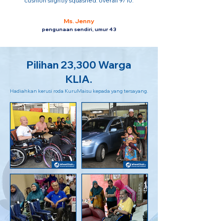
cushion slightly squashed. overall 9/10.
Ms. Jenny
pengunaan sendiri, umur 43
Pilihan 23,300 Warga
KLIA.
Hadiahkan kerusi roda KuruMaisu kepada yang tersayang.