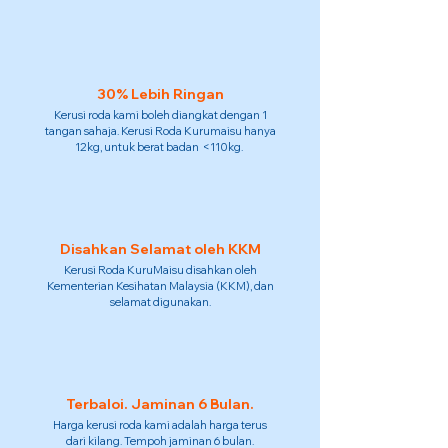
30% Lebih Ringan
Kerusi roda kami boleh diangkat dengan 1
tangan sahaja. Kerusi Roda Kurumaisu hanya
12kg, untuk berat badan <110kg.
Disahkan Selamat oleh KKM
Kerusi Roda KuruMaisu disahkan oleh
Kementerian Kesihatan Malaysia (KKM), dan
selamat digunakan.
Terbaloi. Jaminan 6 Bulan.
Harga kerusi roda kami adalah harga terus
dari kilang. Tempoh jaminan 6 bulan.