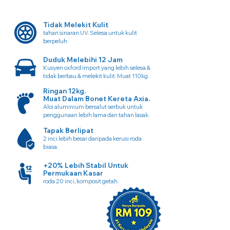
Tidak Melekit Kulit
tahan sinaran UV. Selesa untuk kulit
berpeluh.
Duduk Melebihi 12 Jam
Kusyen oxford import yang lebih selesa &
tidak berbau & melekit kulit. Muat 110kg.
Ringan 12kg.
Muat Dalam Bonet Kereta Axia.
Aloi aluminium bersalut serbuk untuk
penggunaan lebih lama dan tahan lasak.
Tapak Berlipat
2 inci lebih besar daripada kerusi roda
biasa.
+20% Lebih Stabil Untuk
Permukaan Kasar
roda 20 inci, komposit getah.