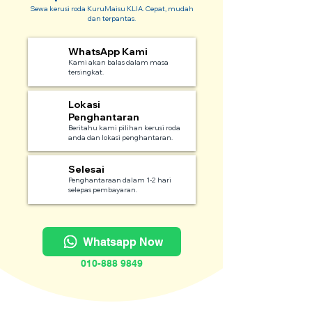
Sewa kerusi roda KuruMaisu KLIA. Cepat, mudah
dan terpantas.
WhatsApp Kami
1
Kami akan balas dalam masa
tersingkat.
Lokasi
2
Penghantaran
Beritahu kami pilihan kerusi roda
anda dan lokasi penghantaran.
Selesai
3
Penghantaraan dalam 1-2 hari
selepas pembayaran.
Whatsapp Now
010-888 9849