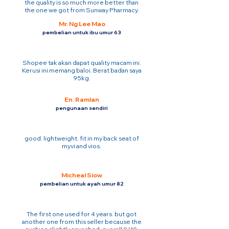
the quality is so much more better than
the one we got from Sunway Pharmacy.
Mr. Ng Lee Mao
pembelian untuk ibu umur 63
Shopee tak akan dapat quality macam ini.
Kerusi ini memang baloi. Berat badan saya
95kg.
En. Ramlan
pengunaan sendiri
good. lightweight. fit in my back seat of
myvi and vios.
Micheal Siow
pembelian untuk ayah umur 82
The first one used for 4 years. but got
another one from this seller because the