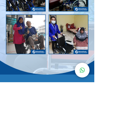
Senarai Lokasi
Kerusi Roda
KuruMaisu
Kami menyediakan kerusi roda KuruMaisu di kawasan
berikut untuk memudahkan urusan anda.
Kuala Lumpur
Bandar Tasik Selatan
Taman Melawati
Sentul
Cheras